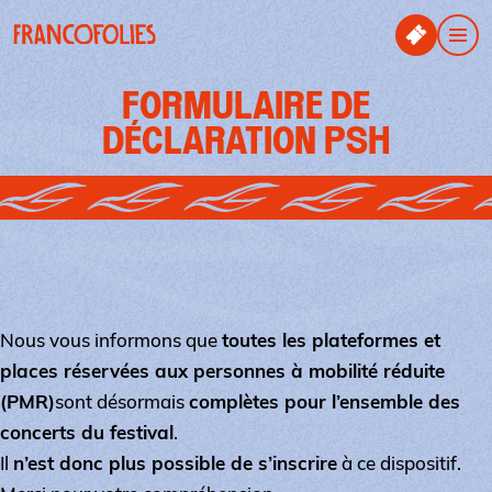
Aller au contenu principal
Panneau de gestion des cookies
Men
FORMULAIRE DE
DÉCLARATION PSH
Nous vous informons que
toutes les plateformes et
places réservées aux personnes à mobilité réduite
(PMR)
sont désormais
complètes pour l’ensemble des
concerts du festival
.
Il
n’est donc plus possible de s’inscrire
à ce dispositif.