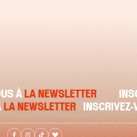
 À
LA NEWSLETTER
INSCRI
US À
LA NEWSLETTER
INSCRI
Facebook (nouvelle fenêtre)
Instagram (nouvelle fenêtre)
Tiktok (nouvelle fenêtre)
Deezer (nouvelle fenêtre)