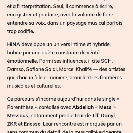
et à l’interprétation. Seul, il commence à écrire,
enregistrer et produire, avec la volonté de faire
entendre sa voix, dans un paysage musical parfois
trop codifié.
HINA
développe un univers intime et hybride,
habité par une quête constante de vérité
émotionnelle. Parmi ses influences, il cite SCH,
Damso, Sofiane Saidi, Marcel Khalifé — des artistes
qui, chacun à leur manière, brouillent les frontières
musicales et culturelles.
Ce parcours s’incarne aujourd’hui dans le single «
Parenthèse
», coréalisé avec
Abdellah « Mess »
Messous,
notamment producteur de
Tif
,
Danyl
,
ZKR
et
Enesse
. Leur rencontre est marquée par un
sens commun du détail, de la musicalité exigeante