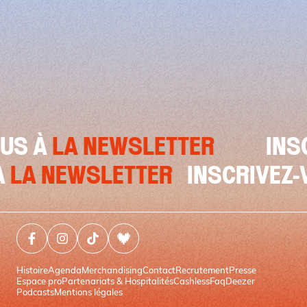
ETTER
INSCRIVEZ-VOUS À
SCRIVEZ-VOUS À
LA NEWSLETT
Facebook (nouvelle fenêtre)
Instagram (nouvelle fenêtre)
Tiktok (nouvelle fenêtre)
Deezer (nouvelle fenêtre)
Histoire
Agenda
Merchandising
Contact
Recrutement
Presse
Espace pro
Partenariats & Hospitalités
Cashless
Faq
Deezer
Podcasts
Mentions légales