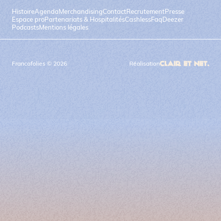
Histoire
Agenda
Merchandising
Contact
Recrutement
Presse
Espace pro
Partenariats & Hospitalités
Cashless
Faq
Deezer
Podcasts
Mentions légales
Francofolies © 2026
Réalisation