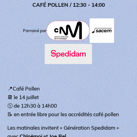
CAFÉ POLLEN
/ 12:30 - 14:00
Parrainé par
📍Café Pollen
📆 le 14 juillet
🕦 de 12h30 à 14h00
📝 en entrée libre pour les accrédités café pollen
Les matinales invitent «
Génération Spedidam
»
avec
Chloëmoi
et
Joe Bel