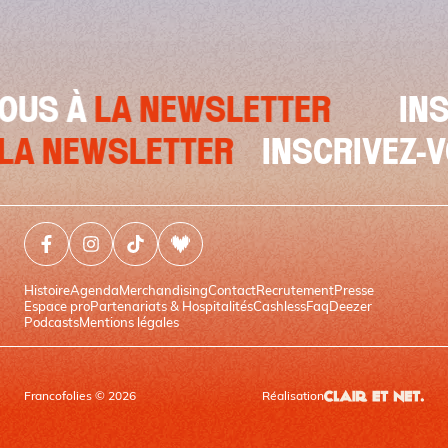
S À
LA NEWSLETTER
INSCR
S À
LA NEWSLETTER
INSCRIVE
Facebook (nouvelle fenêtre)
Instagram (nouvelle fenêtre)
Tiktok (nouvelle fenêtre)
Deezer (nouvelle fenêtre)
Histoire
Agenda
Merchandising
Contact
Recrutement
Presse
Espace pro
Partenariats & Hospitalités
Cashless
Faq
Deezer
Podcasts
Mentions légales
Francofolies © 2026
Réalisation