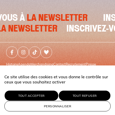
VOUS À
LA NEWSLETTER
INS
LA NEWSLETTER
INSCRIVEZ-
Facebook (nouvelle fenêtre)
Instagram (nouvelle fenêtre)
Tiktok (nouvelle fenêtre)
Deezer (nouvelle fenêtre)
Histoire
Agenda
Merchandising
Contact
Recrutement
Presse
Espace pro
Partenariats & Hospitalités
Cashless
Faq
Deezer
Podcasts
Mentions légales
Ce site utilise des cookies et vous donne le contrôle sur
ceux que vous souhaitez activer
Francofolies © 2026
Réalisation
TOUT ACCEPTER
TOUT REFUSER
PERSONNALISER