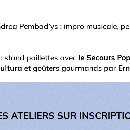
drea Pembad’ys : impro musicale, per
 stand paillettes avec l
e Secours Pop
ultura
et goûters gourmands par
Ern
ES ATELIERS SUR INSCRIPTI