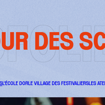
OLIE
UR DES S
S
L'ÉCOLE DOR
LE VILLAGE DES FESTIVALIERS
LES ATE