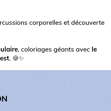
cussions corporelles et découverte
ulaire
, coloriages géants avec
le
est
. 🍪✨
ON