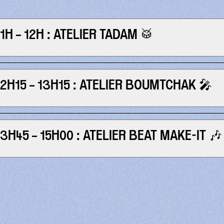
11H – 12H : ATELIER TADAM 🥁
12H15 – 13H15 : ATELIER BOUMTCHAK 🎤
13H45 – 15H00 : ATELIER BEAT MAKE-IT 🎶