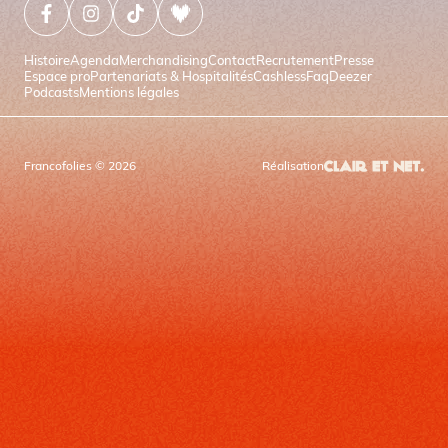
Facebook (nouvelle fenêtre)
Instagram (nouvelle fenêtre)
Tiktok (nouvelle fenêtre)
Deezer (nouvelle fenêtre)
Histoire
Agenda
Merchandising
Contact
Recrutement
Presse
Espace pro
Partenariats & Hospitalités
Cashless
Faq
Deezer
Podcasts
Mentions légales
Francofolies © 2026
Réalisation