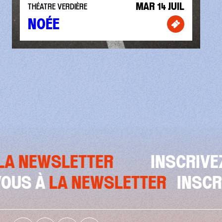
MAR 14 JUIL
THÉATRE VERDIÈRE
NOÉE
Billetterie 
R
INSCRIVEZ-VOUS À
LA N
INSCRIVEZ-VOUS À
LA NEWS