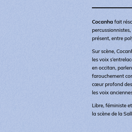
Cocanha
fait rés
percussionnistes, 
présent, entre pol
Sur scène, Cocanh
les voix s’entrela
en occitan, parle
farouchement con
cœur profond de
les voix anciennes
Libre, féministe 
la scène de la Sall