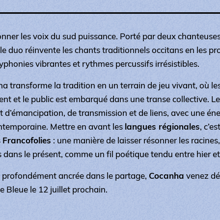
onner les voix du sud puissance. Porté par deux chanteuses
le duo réinvente les chants traditionnels occitans en les pr
yphonies vibrantes et rythmes percussifs irrésistibles.
a transforme la tradition en un terrain de jeu vivant, où l
cent et le public est embarqué dans une transe collective. L
nt d’émancipation, de transmission et de liens, avec une éne
temporaine. Mettre en avant les
langues régionales
, c’es
s
Francofolies
: une manière de laisser résonner les racines, 
 dans le présent, comme un fil poétique tendu entre hier et
et profondément ancrée dans le partage,
Cocanha
venez déc
e Bleue le 12 juillet prochain.