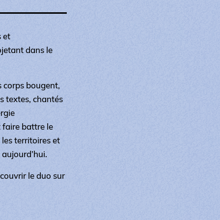
 et
ojetant dans le
es corps bougent,
es textes, chantés
rgie
t faire battre le
les territoires et
 aujourd’hui.
ouvrir le duo sur