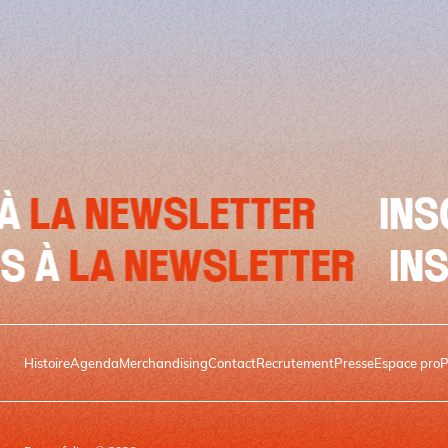
 NEWSLETTER
INSCRIV
Z-VOUS À
LA NEWSLETTER
Histoire
Agenda
Merchandising
Contact
Recrutement
Presse
Espace pro
P