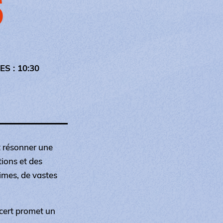
S
S : 10:30
t résonner une
ions et des
limes, de vastes
oncert promet un