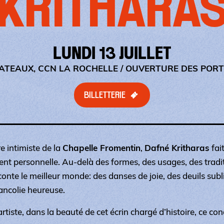
KRITHARA
LUNDI 13 JUILLET
LATEAUX, CCN LA ROCHELLE
/ OUVERTURE DES PORTE
BILLETTERIE
 intimiste de la
Chapelle Fromentin
,
Dafné Kritharas
fai
t personnelle. Au-delà des formes, des usages, des tradit
conte le meilleur monde: des danses de joie, des deuils sub
ancolie heureuse.
artiste, dans la beauté de cet écrin chargé d’histoire, ce c