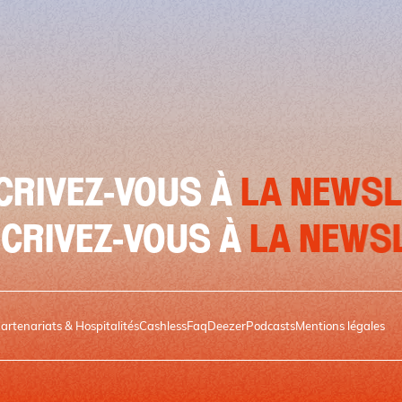
EZ-VOUS À
LA NEWSLETTE
INSCRIVEZ-VOUS À
LA 
artenariats & Hospitalités
Cashless
Faq
Deezer
Podcasts
Mentions légales