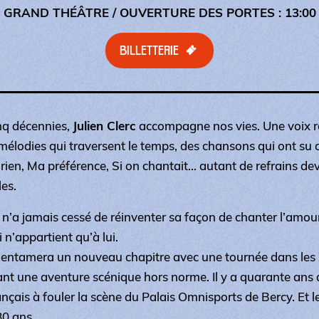
GRAND THÉÂTRE
/ OUVERTURE DES PORTES : 13:00
BILLETTERIE
nq décennies,
Julien Clerc
accompagne nos vies. Une voix 
mélodies qui traversent le temps, des chansons qui ont su co
 rien
,
Ma préférence
,
Si on chantait
… autant de refrains de
es.
 n’a jamais cessé de réinventer sa façon de chanter l’amour 
 n’appartient qu’à lui.
il entamera un nouveau chapitre avec une tournée dans les
nt une aventure scénique hors norme. Il y a quarante ans dé
ançais à fouler la scène du Palais Omnisports de Bercy. Et 
80 ans.