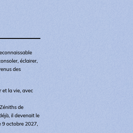
reconnaissable
nsoler, éclairer,
venus des
et la vie, avec
 Zéniths de
jà, il devenait le
le 9 octobre 2027,