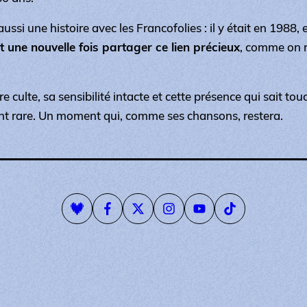
 aussi une histoire avec les Francofolies : il y était en 1988,
nt une nouvelle fois partager ce lien précieux
, comme on r
 culte, sa sensibilité intacte et cette présence qui sait touch
 rare. Un moment qui, comme ses chansons, restera.
Playlist Deezer
Page Facebook
Compte Twitter
Compte Instagram
Page Youtube
Compte Tiktok