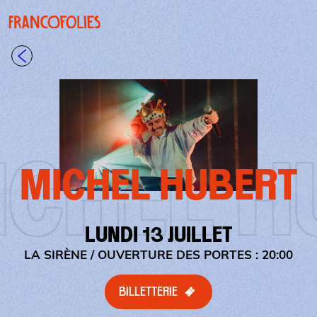
Aller au contenu principal
Panneau de gestion des cookies
Retour à la liste
EL HUB
MICHEL HUBERT
LUNDI 13 JUILLET
LA SIRÈNE
/ OUVERTURE DES PORTES : 20:00
BILLETTERIE