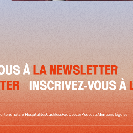
LA NEWSLETTER
INSCR
EWSLETTER
INSCRIVEZ-
artenariats & Hospitalités
Cashless
Faq
Deezer
Podcasts
Mentions légales