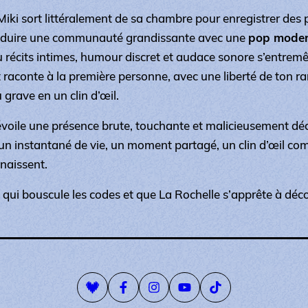
Miki sort littéralement de sa chambre pour enregistrer des 
éduire une communauté grandissante avec une
pop modern
ù récits intimes, humour discret et audace sonore s’entremêl
 raconte à la première personne, avec une liberté de ton ra
u grave en un clin d’œil.
évoile une présence brute, touchante et malicieusement d
n instantané de vie, un moment partagé, un clin d’œil comp
nnaissent.
 qui bouscule les codes et que La Rochelle s’apprête à déco
Playlist Deezer
Page Facebook
Compte Instagram
Page Youtube
Compte Tiktok