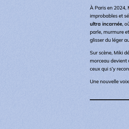
À Paris en 2024, 
improbables et s
ultra incarnée
, o
parle, murmure et
glisser du léger a
Sur scène, Miki d
morceau devient u
ceux qui s’y reco
Une nouvelle voix