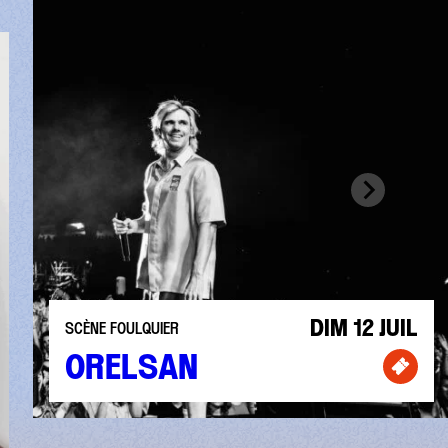
DIM 12 JUIL
SCÈNE FOULQUIER
ORELSAN
Billet
tterie pour Gaël Faye