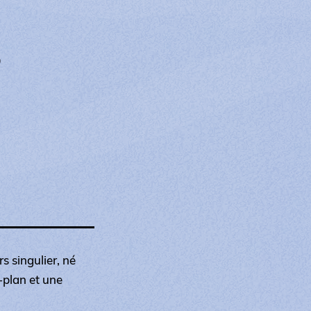
0
s singulier, né
e-plan et une