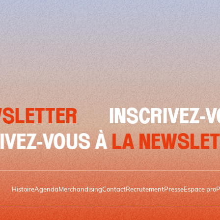
ER
INSCRIVEZ-VOUS À
INSCRIVEZ-VOUS À
LA N
Histoire
Agenda
Merchandising
Contact
Recrutement
Presse
Espace pro
P