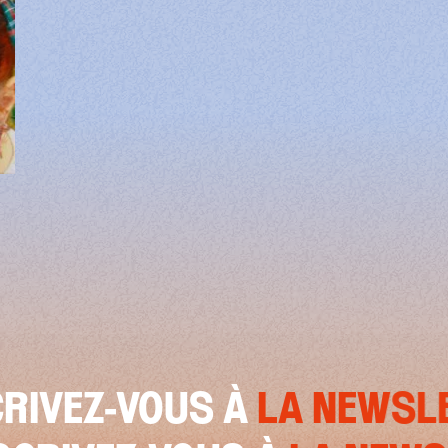
etterie pour Attention le tapis prend feu
US À
LA NEWSLETTER
IN