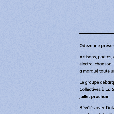
Odezenne présent
Artisans, poètes,
électro, chanson :
a marqué toute u
Le groupe débar
Collectives
à
La S
juillet prochain
.
Révélés avec
Dolz