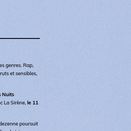
es genres. Rap,
ruts et sensibles,
s
Nuits
ec La Sirène,
le 11
Odezenne poursuit