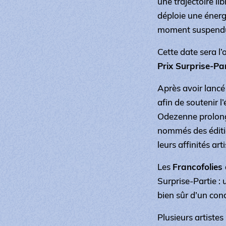
une trajectoire lib
déploie une éner
moment suspend
Cette date sera l
Prix Surprise-Par
Après avoir lancé
afin de soutenir 
Odezenne prolong
nommés des éditio
leurs affinités art
Les
Francofolies
Surprise-Partie :
bien sûr d’un con
Plusieurs artistes