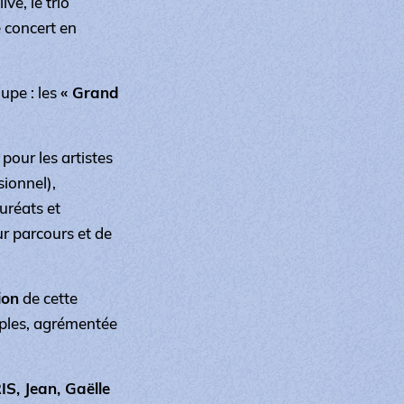
ve, le trio
 concert en
upe : les
« Grand
 pour les artistes
ionnel),
uréats et
ur parcours et de
ion
de cette
iples, agrémentée
, Jean, Gaëlle