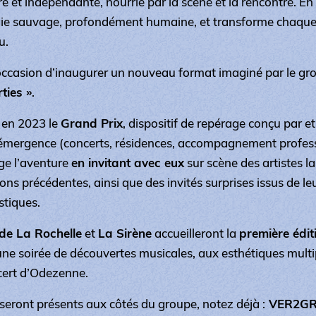
re et indépendante, nourrie par la scène et la rencontre. En li
gie sauvage, profondément humaine, et transforme chaque
u.
’occasion d’inaugurer un nouveau format imaginé par le gro
ties »
.
 en 2023 le
Grand Prix
, dispositif de repérage conçu par et
l’émergence (concerts, résidences, accompagnement profess
e l’aventure
en invitant avec eux
sur scène des artistes la
ns précédentes, ainsi que des invités surprises issus de le
istiques.
 de La Rochelle
et
La Sirène
accueilleront la
première édit
 une soirée de découvertes musicales, aux esthétiques mult
cert d’Odezenne.
 seront présents aux côtés du groupe, notez déjà :
VER2GRIS