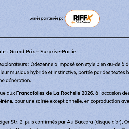
Soirée parrainée par
e : Grand Prix – Surprise-Partie
 explorateurs : Odezenne a imposé son style bien au-delà d
 leur musique hybride et instinctive, portée par des textes b
ne génération.
que aux
Francofolies de La Rochelle 2026
, à l’occasion de
irène
, pour une soirée exceptionnelle, en coproduction av
iger Str. 2
, puis confirmés par
Au Baccara
(disque d’or), 