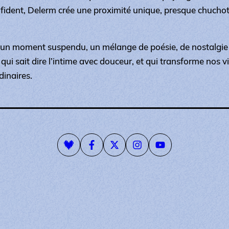
ident, Delerm crée une proximité unique, presque chuchot
re un moment suspendu, un mélange de poésie, de nostalgi
e qui sait dire l’intime avec douceur, et qui transforme nos v
dinaires.
Playlist Deezer
Page Facebook
Compte Twitter
Compte Instagram
Page Youtube