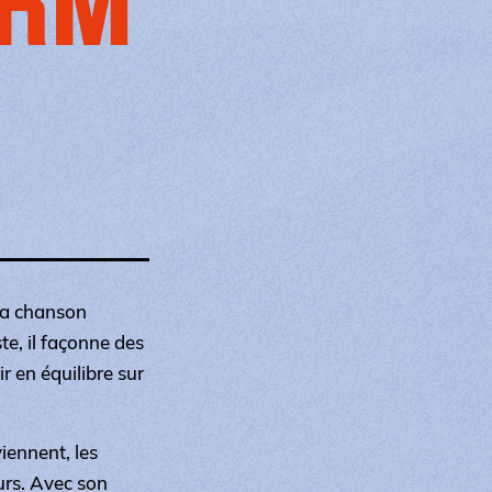
ERM
la chanson
te, il façonne des
r en équilibre sur
iennent, les
urs. Avec son