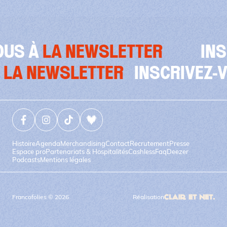
ETTER
INSCRIVEZ-VOUS À
SCRIVEZ-VOUS À
LA NEWSLETT
Facebook (nouvelle fenêtre)
Instagram (nouvelle fenêtre)
Tiktok (nouvelle fenêtre)
Deezer (nouvelle fenêtre)
Histoire
Agenda
Merchandising
Contact
Recrutement
Presse
Espace pro
Partenariats & Hospitalités
Cashless
Faq
Deezer
Podcasts
Mentions légales
Francofolies © 2026
Réalisation