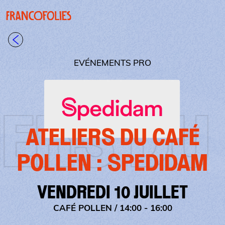
Aller au contenu principal
Panneau de gestion des cookies
Retour à la liste
EVÉNEMENTS PRO
U CAFÉ 
ATELIERS DU CAFÉ
POLLEN : SPEDIDAM
VENDREDI 10 JUILLET
CAFÉ POLLEN
/ 14:00 - 16:00