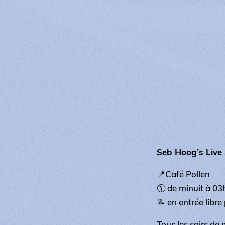
Seb Hoog’s Live
📍Café Pollen
🕦 de minuit à 0
📝 en entrée libre
Tous les soirs de 