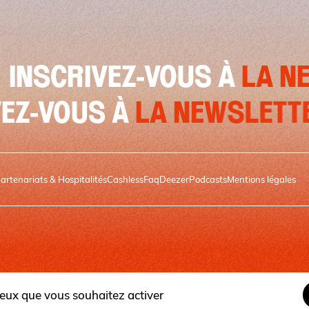
IVEZ-VOUS À
LA NEWSLE
NSCRIVEZ-VOUS À
LA NEW
artenariats & Hospitalités
Cashless
Faq
Deezer
Podcasts
Mentions légales
 ceux que vous souhaitez activer