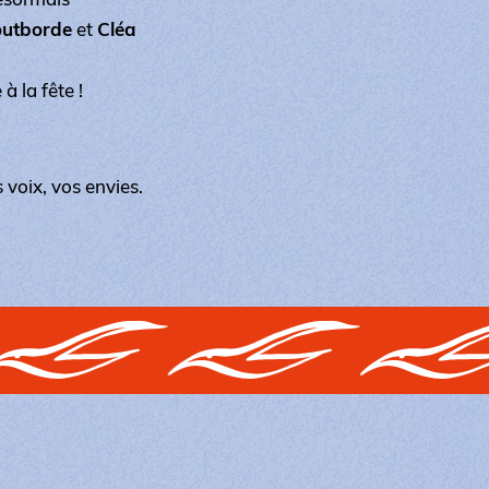
outborde
et
Cléa
à la fête !
 voix, vos envies.