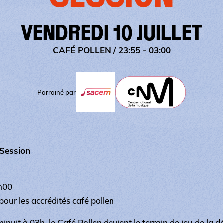
VENDREDI 10 JUILLET
CAFÉ POLLEN
/ 23:55 - 03:00
Parrainé par
 Session
3h00
 pour les accrédités café pollen
minuit à 03h, le Café Pollen devient le terrain de jeu de la 