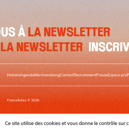
A NEWSLETTER
INSCR
VOUS À
LA NEWSLETTER
I
Histoire
Agenda
Merchandising
Contact
Recrutement
Presse
Espace pro
P
Francofolies © 2026
Ce site utilise des cookies et vous donne le contrôle sur