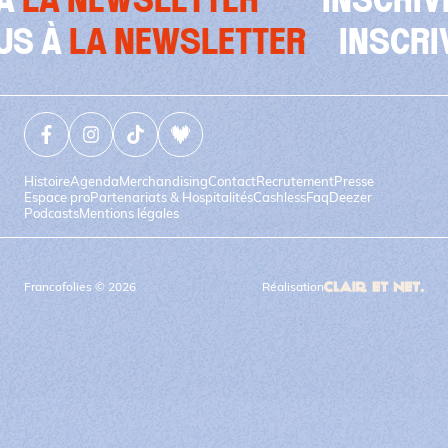
INSCRIVEZ-VOUS À
LA NEWSL
Facebook (nouvelle fenêtre)
Instagram (nouvelle fenêtre)
Tiktok (nouvelle fenêtre)
Deezer (nouvelle fenêtre)
Histoire
Agenda
Merchandising
Contact
Recrutement
Presse
Espace pro
Partenariats & Hospitalités
Cashless
Faq
Deezer
Podcasts
Mentions légales
Francofolies © 2026
Réalisation