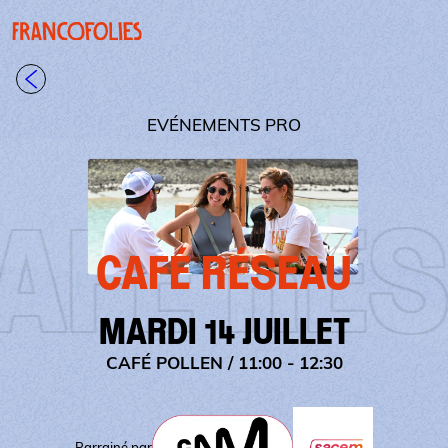
Aller au contenu principal
Panneau de gestion des cookies
Retour à la liste
EVÉNEMENTS PRO
É RÉSE
CAFÉ RÉSEAU
MARDI 14 JUILLET
CAFÉ POLLEN
/ 11:00 - 12:30
Parrainé par