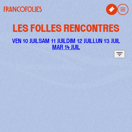
Aller au contenu principal
Panneau de gestion des cookies
Men
LES FOLLES RENCONTRES
VEN 10 JUIL
SAM 11 JUIL
DIM 12 JUIL
LUN 13 JUIL
MAR 14 JUIL
Filtr