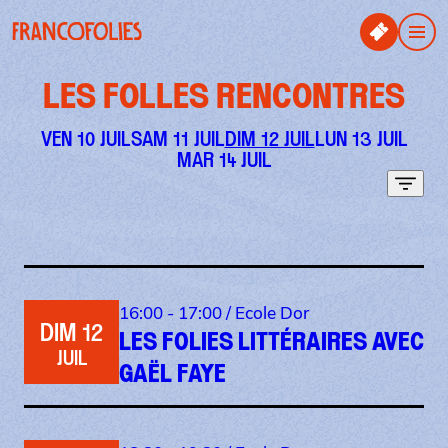
Aller au contenu principal
Panneau de gestion des cookies
Men
LES FOLLES RENCONTRES
VEN 10 JUIL
SAM 11 JUIL
DIM 12 JUIL
LUN 13 JUIL
MAR 14 JUIL
Filtr
16:00 - 17:00 /
Ecole Dor
DIM 12
LES FOLIES LITTÉRAIRES AVEC
JUIL
GAËL FAYE