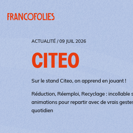
Aller au contenu principal
Panneau de gestion des cookies
ACTUALITÉ / 09 JUIL 2026
CITEO
Sur le stand Citeo, on apprend en jouant !
Réduction, Réemploi, Recyclage : incollable su
animations pour repartir avec de vrais gestes
quotidien