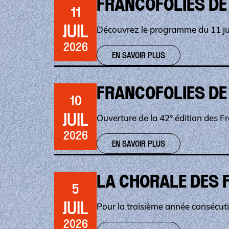
FRANCOFOLIES DE
11
JUIL
Découvrez le programme du 11 jui
2026
EN SAVOIR PLUS
FRANCOFOLIES DE
10
JUIL
Ouverture de la 42° édition des Fr
2026
EN SAVOIR PLUS
LA CHORALE DES 
5
JUIL
Pour la troisième année consécuti
2026