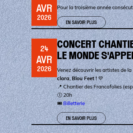
AVR
Pour la troisième année consécut
2026
EN SAVOIR PLUS
CONCERT CHANTIE
24
LE MONDE S'APPE
AVR
2026
Venez découvrir les artistes de l
clara
,
Blou Feet !
💜
📍 Chantier des Francofolies (es
🕕 20h
🎟️
Billetterie
EN SAVOIR PLUS