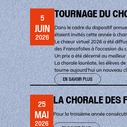
TOURNAGE DU CH
5
JUIN
Dans le cadre du dispositif annue
étaient invités cette année à chan
2026
Le chœur virtuel 2026 a été diffus
des Francofolies à l’occasion du c
Un prix a été décerné au meilleur 
La chorale lauréate, les élèves d
tourne aujourd’hui un nouveau cli
EN SAVOIR PLUS
LA CHORALE DES F
25
MAI
Pour la troisième année consécutiv
2026