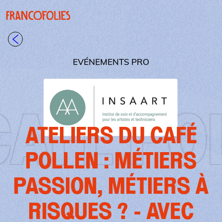
Aller au contenu principal
Panneau de gestion des cookies
Retour à la liste
EVÉNEMENTS PRO
 MÉTIERS
ATELIERS DU CAFÉ
POLLEN : MÉTIERS
PASSION, MÉTIERS À
RISQUES ? - AVEC