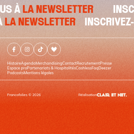
ETTER
INSCRIVEZ-VOUS À
SCRIVEZ-VOUS À
LA NEWSLETT
Facebook (nouvelle fenêtre)
Instagram (nouvelle fenêtre)
Tiktok (nouvelle fenêtre)
Deezer (nouvelle fenêtre)
Histoire
Agenda
Merchandising
Contact
Recrutement
Presse
Espace pro
Partenariats & Hospitalités
Cashless
Faq
Deezer
Podcasts
Mentions légales
Francofolies © 2026
Réalisation