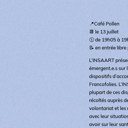
📍Café Pollen
📆 le 13 juillet
🕦 de 19h05 à 1
📝 en entrée libre
L’INSAART présent
émergent.e.s sur 
dispositifs d’acc
Francofolies. L’I
plupart de ces di
récoltés auprès de
volontariat et les
avec leur situatio
avoir sur leur san