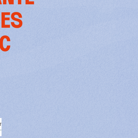
UES
EC