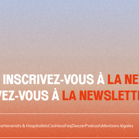
IVEZ-VOUS À
LA NEWSLET
INSCRIVEZ-VOUS À
LA NE
artenariats & Hospitalités
Cashless
Faq
Deezer
Podcasts
Mentions légales