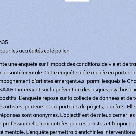
9h35
 pour les accrédités café pollen
e une enquête sur l’impact des conditions de vie et de trav
leur santé mentale. Cette enquête a été menée en partenari
ompagnement d’artistes émergent.e.s, parmi lesquels le Cha
NSAART intervient sur la prévention des risques psychosoci
spositifs. L’enquête repose sur la collecte de données et d
s artistes, porteurs et co-porteurs de projets, lauréats. Elle
 réponses sont anonymes. L’objectif est de mieux cerner les d
n professionnelle, rencontrées par ces artistes et l’impact q
té mentale. L’enquête permettra d’enrichir les intervention