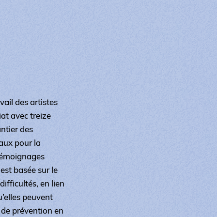
ail des artistes
at avec treize
ntier des
aux pour la
e témoignages
 est basée sur le
ifficultés, en lien
u’elles peuvent
s de prévention en