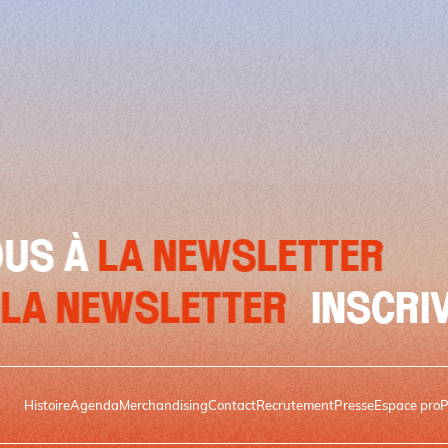
A NEWSLETTER
INSCR
VOUS À
LA NEWSLETTER
Histoire
Agenda
Merchandising
Contact
Recrutement
Presse
Espace pro
P