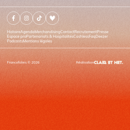
Facebook (nouvelle fenêtre)
Instagram (nouvelle fenêtre)
Tiktok (nouvelle fenêtre)
Deezer (nouvelle fenêtre)
Histoire
Agenda
Merchandising
Contact
Recrutement
Presse
Espace pro
Partenariats & Hospitalités
Cashless
Faq
Deezer
Podcasts
Mentions légales
Francofolies © 2026
Réalisation