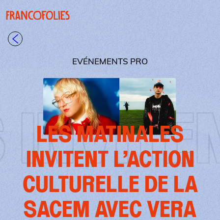
Aller au contenu principal
Panneau de gestion des cookies
Retour à la liste
EVÉNEMENTS PRO
TION CU
LES MATINALES
INVITENT L’ACTION
CULTURELLE DE LA
SACEM AVEC VERA