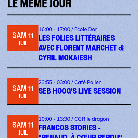
LE MÊME JOUR
16:00 - 17:00 /
Ecole Dor
SAM 11
LES FOLIES LITTÉRAIRES
JUIL
AVEC FLORENT MARCHET &
CYRIL MOKAIESH
23:55 - 03:00 /
Café Pollen
SAM 11
SEB HOOG'S LIVE SESSION
JUIL
10:00 - 13:30 /
CGR le dragon
SAM 11
FRANCOS STORIES -
JUIL
"RENAUD, À CŒUR PERDU"