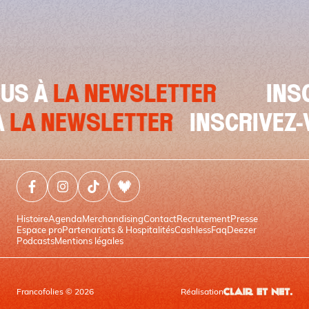
ETTER
INSCRIVEZ-VOUS À
SCRIVEZ-VOUS À
LA NEWSLETT
Facebook (nouvelle fenêtre)
Instagram (nouvelle fenêtre)
Tiktok (nouvelle fenêtre)
Deezer (nouvelle fenêtre)
Histoire
Agenda
Merchandising
Contact
Recrutement
Presse
Espace pro
Partenariats & Hospitalités
Cashless
Faq
Deezer
Podcasts
Mentions légales
Francofolies © 2026
Réalisation