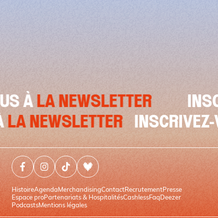
À
LA NEWSLETTER
INSCRIV
OUS À
LA NEWSLETTER
INSCRI
Facebook (nouvelle fenêtre)
Instagram (nouvelle fenêtre)
Tiktok (nouvelle fenêtre)
Deezer (nouvelle fenêtre)
Histoire
Agenda
Merchandising
Contact
Recrutement
Presse
Espace pro
Partenariats & Hospitalités
Cashless
Faq
Deezer
Podcasts
Mentions légales