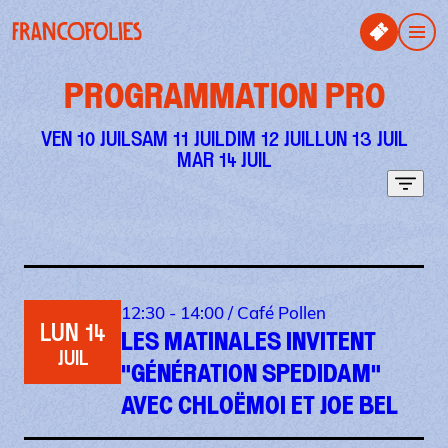
Aller au contenu principal
Panneau de gestion des cookies
Men
PROGRAMMATION PRO
VEN 10 JUIL
SAM 11 JUIL
DIM 12 JUIL
LUN 13 JUIL
MAR 14 JUIL
Filtr
12:30 - 14:00 /
Café Pollen
LUN 14
LES MATINALES INVITENT
JUIL
"GÉNÉRATION SPEDIDAM"
AVEC CHLOËMOI ET JOE BEL